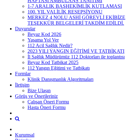
HAFTASI AMBULANS TANITIMI
1-7 ARALIK BAŞHEKİMLİK KUTLAMASI
100. YIL VALİLİK RESEPSİYONU
MERKEZ 4 NOLU ASHİ GÖREVLİ EKİBİZE
TEŞEKKÜR BELGELERİ TAKDİM EDİLDİ.
Duyurular
Beyaz Kod 2026
Yaşama Yol Ver
112 Acil Sağlık Nedir?
2023 YILI YANGIN EĞİTİMİ VE TATBİKATI
İl Sağlık Müdürümüz 112 Doktorları ile toplantısı
Beyaz Kod Tatbikat 2025
112 Yangın Eğitimi ve Tatbikatı
Formlar
Klinik Danışmanlık Algoritmaları
İletişim
Bize Ulaşın
Görüş ve Önerileriniz
Çalışan Öneri Formu
Hasta Öneri Formu
Kurumsal