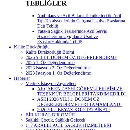
TEBLİĞLER
Ambulans ve Acil Bakım Teknikerleri ile Acil
Tıp Teknisyenlerinin Çalışma Usulve Esaslarına
Dair Tebliğ
Yataklı Sağlık Tesislerinde Acil Servis
Hizmetlerinin Uygulama Usul ve
EsaslarıHakkında Tebliğ
Kalite Direktörlüğü
Kalite Direktörlüğü Birimi
2026 YILI 1. DÖNEM ÖZ DEĞERLENDİRME
2025 1. Öz Değerlendirme
2023 istasyon 2. Öz Değerlendirme
2023 İstasyon 1. Öz Değerlendirme
Haberler
Merkez İstasyon Ziyaretleri
AKÇAKENT ASHİ GÖREVLİ EKİBİMİZE
TEŞEKKÜR BELGELERİ TAKDİM EDİLDİ.
ASHİ 2026 YILI 1. DÖNEM ÖZ
DEĞERLENDİRMELERİ TAMAMLANDI
2026 YILI BEYAZ KOD TATBİKATI
BİR KURAL BİR ÖMÜR!
Sağlıklı Çocuk, Sağlıklı Gelecek
1- 7 ARALIK ACİL SAĞLIK HİZMETLERİ