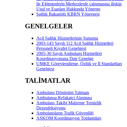
ile Eğitmenlerin Merkezlerde çalışmasına ilişkin
Usul ve Esasları Hakkında Yönerge
Sağlık Bakanlığı KBRN Yönergesi
GENELGELER
Acil Sağlık Hizmetlerinin Sunumu
2003-143 Sayılı 112 Acil Sağlık Hizmetleri
Personeli Kıyafet Genelgesi
2005-30 Sayılı Ambulans Hizmetleri
Koordinasyonuna Dair Genelge
UMKE Görevlendirme, Özlük ve İl Standartları
Genelgesi
TALİMATLAR
Ambulans Dönüşüm Talimatı
Ambulansa Refakatçi Alınması
Ambulans Takibi Malzeme Temizlik
Dezenfeksiyonu
Ambulansların Trafik Güvenliği
ASKOM Koordinasyon Toplantıları