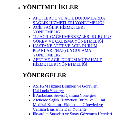
YÖNETMELİKLER
AFETLERDE VE ACİL DURUMLARDA
SAĞLIK HİZMETLERİ YÖNETMELİĞİ
ACİL SAĞLIK HİZMETLERİ
YÖNETMELİĞİ
112 ACİL ÇAĞRI MERKEZLERİ KURULUŞ,
GÖREV VE ÇALIŞMA YÖNETMELİĞİ
HASTANE AFET VE ACİL DURUM
PLANLARI (HAP) UYGULAMA
YÖNETMELİĞİ
AFET VE ACİL DURUM MÜDAHALE
HİZMETLERİ YÖNETMELİĞİ
YÖNERGELER
ASHGM Hizmet Birimleri ve Görevleri
Hakkında Yönerge
İl Ambulans Servisi Çalışma Yönergesi
Afetlerde Sağlık Hizmetleri Birimi ve Ulusal
Medikal Kurtarma Ekiplerinin Görevleri ve
Çalışma Esaslarına Dair Yönerge
İlkyardım Sınavları ve Sınav Gözetmen Ücretleri