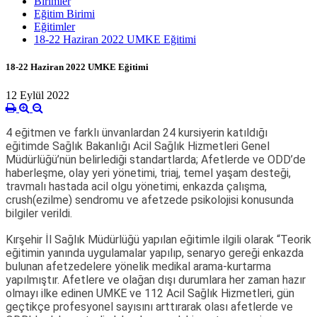
Birimler
Eğitim Birimi
Eğitimler
18-22 Haziran 2022 UMKE Eğitimi
18-22 Haziran 2022 UMKE Eğitimi
12 Eylül 2022
4 eğitmen ve farklı ünvanlardan 24 kursiyerin katıldığı
eğitimde Sağlık Bakanlığı Acil Sağlık Hizmetleri Genel
Müdürlüğü’nün belirlediği standartlarda; Afetlerde ve ODD’de
haberleşme, olay yeri yönetimi, triaj, temel yaşam desteği,
travmalı hastada acil olgu yönetimi, enkazda çalışma,
crush(ezilme) sendromu ve afetzede psikolojisi konusunda
bilgiler verildi.
Kırşehir İl Sağlık Müdürlüğü yapılan eğitimle ilgili olarak “Teorik
eğitimin yanında uygulamalar yapılıp, senaryo gereği enkazda
bulunan afetzedelere yönelik medikal arama-kurtarma
yapılmıştır. Afetlere ve olağan dışı durumlara her zaman hazır
olmayı ilke edinen UMKE ve 112 Acil Sağlık Hizmetleri, gün
geçtikçe profesyonel sayısını arttırarak olası afetlerde ve