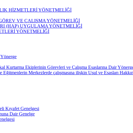
IK HİZMETLERİ YÖNETMELİĞİ
 GÖREV VE ÇALIŞMA YÖNETMELİĞİ
RI (HAP) UYGULAMA YÖNETMELİĞİ
ETLERİ YÖNETMELİĞİ
 Yönerge
ikal Kurtarma Ekiplerinin Görevleri ve Çalışma Esaslarına Dair Yönerg
le Eğitmenlerin Merkezlerde çalışmasına ilişkin Usul ve Esasları Hakk
eli Kıyafet Genelgesi
nuna Dair Genelge
enelgesi