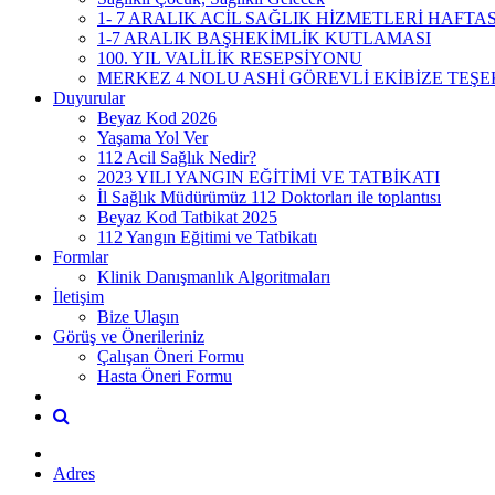
1- 7 ARALIK ACİL SAĞLIK HİZMETLERİ HAFTA
1-7 ARALIK BAŞHEKİMLİK KUTLAMASI
100. YIL VALİLİK RESEPSİYONU
MERKEZ 4 NOLU ASHİ GÖREVLİ EKİBİZE TEŞE
Duyurular
Beyaz Kod 2026
Yaşama Yol Ver
112 Acil Sağlık Nedir?
2023 YILI YANGIN EĞİTİMİ VE TATBİKATI
İl Sağlık Müdürümüz 112 Doktorları ile toplantısı
Beyaz Kod Tatbikat 2025
112 Yangın Eğitimi ve Tatbikatı
Formlar
Klinik Danışmanlık Algoritmaları
İletişim
Bize Ulaşın
Görüş ve Önerileriniz
Çalışan Öneri Formu
Hasta Öneri Formu
Adres