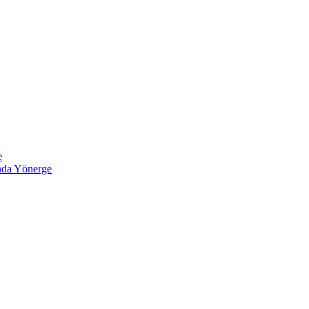
e
ında Yönerge