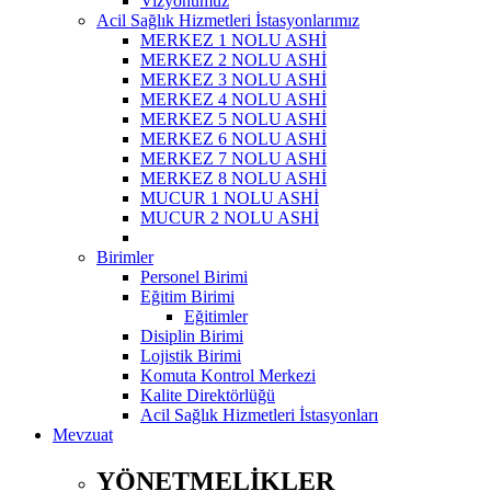
Vizyonumuz
Acil Sağlık Hizmetleri İstasyonlarımız
MERKEZ 1 NOLU ASHİ
MERKEZ 2 NOLU ASHİ
MERKEZ 3 NOLU ASHİ
MERKEZ 4 NOLU ASHİ
MERKEZ 5 NOLU ASHİ
MERKEZ 6 NOLU ASHİ
MERKEZ 7 NOLU ASHİ
MERKEZ 8 NOLU ASHİ
MUCUR 1 NOLU ASHİ
MUCUR 2 NOLU ASHİ
Birimler
Personel Birimi
Eğitim Birimi
Eğitimler
Disiplin Birimi
Lojistik Birimi
Komuta Kontrol Merkezi
Kalite Direktörlüğü
Acil Sağlık Hizmetleri İstasyonları
Mevzuat
YÖNETMELİKLER