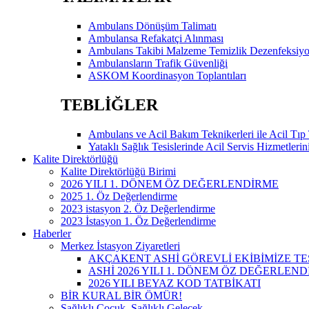
Ambulans Dönüşüm Talimatı
Ambulansa Refakatçi Alınması
Ambulans Takibi Malzeme Temizlik Dezenfeksiy
Ambulansların Trafik Güvenliği
ASKOM Koordinasyon Toplantıları
TEBLİĞLER
Ambulans ve Acil Bakım Teknikerleri ile Acil Tıp 
Yataklı Sağlık Tesislerinde Acil Servis Hizmetler
Kalite Direktörlüğü
Kalite Direktörlüğü Birimi
2026 YILI 1. DÖNEM ÖZ DEĞERLENDİRME
2025 1. Öz Değerlendirme
2023 istasyon 2. Öz Değerlendirme
2023 İstasyon 1. Öz Değerlendirme
Haberler
Merkez İstasyon Ziyaretleri
AKÇAKENT ASHİ GÖREVLİ EKİBİMİZE TE
ASHİ 2026 YILI 1. DÖNEM ÖZ DEĞERLE
2026 YILI BEYAZ KOD TATBİKATI
BİR KURAL BİR ÖMÜR!
Sağlıklı Çocuk, Sağlıklı Gelecek