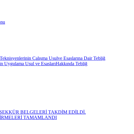
onu
Teknisyenlerinin Çalışma Usulve Esaslarına Dair Tebliğ
inin Uygulama Usul ve EsaslarıHakkında Tebliğ
ŞEKKÜR BELGELERİ TAKDİM EDİLDİ.
NDİRMELERİ TAMAMLANDI