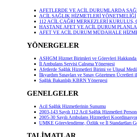
AFETLERDE VE ACİL DURUMLARDA SAĞL
ACİL SAĞLIK HİZMETLERİ YÖNETMELİĞİ
112 ACİL ÇAĞRI MERKEZLERİ KURULUŞ,
HASTANE AFET VE ACİL DURUM PLANLA
AFET VE ACİL DURUM MÜDAHALE HİZM
YÖNERGELER
ASHGM Hizmet Birimleri ve Görevleri Hakkında
İl Ambulans Servisi Çalışma Yönergesi
Afetlerde Sağlık Hizmetleri Birimi ve Ulusal Med
İlkyardım Sınavları ve Sınav Gözetmen Ücretleri i
Sağlık Bakanlığı KBRN Yönergesi
GENELGELER
Acil Sağlık Hizmetlerinin Sunumu
2003-143 Sayılı 112 Acil Sağlık Hizmetleri Person
2005-30 Sayılı Ambulans Hizmetleri Koordinasyo
UMKE Görevlendirme, Özlük ve İl Standartları G
TALİMATLAR