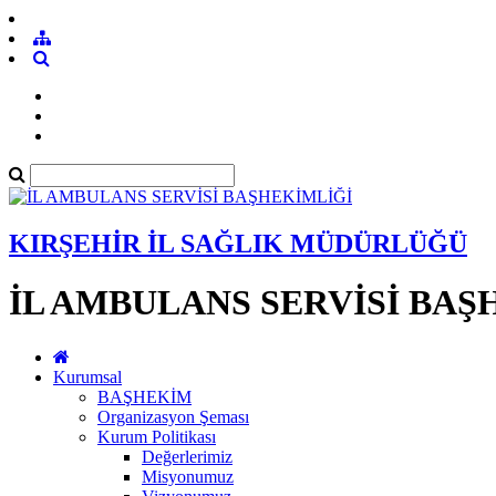
KIRŞEHİR İL SAĞLIK MÜDÜRLÜĞÜ
İL AMBULANS SERVİSİ BAŞ
Kurumsal
BAŞHEKİM
Organizasyon Şeması
Kurum Politikası
Değerlerimiz
Misyonumuz