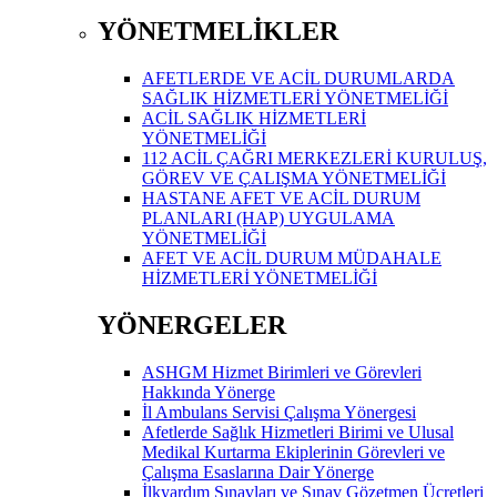
YÖNETMELİKLER
AFETLERDE VE ACİL DURUMLARDA
SAĞLIK HİZMETLERİ YÖNETMELİĞİ
ACİL SAĞLIK HİZMETLERİ
YÖNETMELİĞİ
112 ACİL ÇAĞRI MERKEZLERİ KURULUŞ,
GÖREV VE ÇALIŞMA YÖNETMELİĞİ
HASTANE AFET VE ACİL DURUM
PLANLARI (HAP) UYGULAMA
YÖNETMELİĞİ
AFET VE ACİL DURUM MÜDAHALE
HİZMETLERİ YÖNETMELİĞİ
YÖNERGELER
ASHGM Hizmet Birimleri ve Görevleri
Hakkında Yönerge
İl Ambulans Servisi Çalışma Yönergesi
Afetlerde Sağlık Hizmetleri Birimi ve Ulusal
Medikal Kurtarma Ekiplerinin Görevleri ve
Çalışma Esaslarına Dair Yönerge
İlkyardım Sınavları ve Sınav Gözetmen Ücretleri