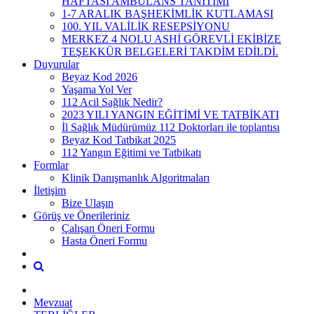
HAFTASI AMBULANS TANITIMI
1-7 ARALIK BAŞHEKİMLİK KUTLAMASI
100. YIL VALİLİK RESEPSİYONU
MERKEZ 4 NOLU ASHİ GÖREVLİ EKİBİZE
TEŞEKKÜR BELGELERİ TAKDİM EDİLDİ.
Duyurular
Beyaz Kod 2026
Yaşama Yol Ver
112 Acil Sağlık Nedir?
2023 YILI YANGIN EĞİTİMİ VE TATBİKATI
İl Sağlık Müdürümüz 112 Doktorları ile toplantısı
Beyaz Kod Tatbikat 2025
112 Yangın Eğitimi ve Tatbikatı
Formlar
Klinik Danışmanlık Algoritmaları
İletişim
Bize Ulaşın
Görüş ve Önerileriniz
Çalışan Öneri Formu
Hasta Öneri Formu
Mevzuat