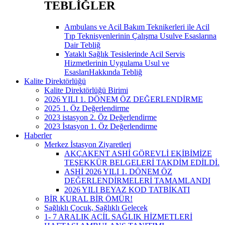
TEBLİĞLER
Ambulans ve Acil Bakım Teknikerleri ile Acil
Tıp Teknisyenlerinin Çalışma Usulve Esaslarına
Dair Tebliğ
Yataklı Sağlık Tesislerinde Acil Servis
Hizmetlerinin Uygulama Usul ve
EsaslarıHakkında Tebliğ
Kalite Direktörlüğü
Kalite Direktörlüğü Birimi
2026 YILI 1. DÖNEM ÖZ DEĞERLENDİRME
2025 1. Öz Değerlendirme
2023 istasyon 2. Öz Değerlendirme
2023 İstasyon 1. Öz Değerlendirme
Haberler
Merkez İstasyon Ziyaretleri
AKÇAKENT ASHİ GÖREVLİ EKİBİMİZE
TEŞEKKÜR BELGELERİ TAKDİM EDİLDİ.
ASHİ 2026 YILI 1. DÖNEM ÖZ
DEĞERLENDİRMELERİ TAMAMLANDI
2026 YILI BEYAZ KOD TATBİKATI
BİR KURAL BİR ÖMÜR!
Sağlıklı Çocuk, Sağlıklı Gelecek
1- 7 ARALIK ACİL SAĞLIK HİZMETLERİ