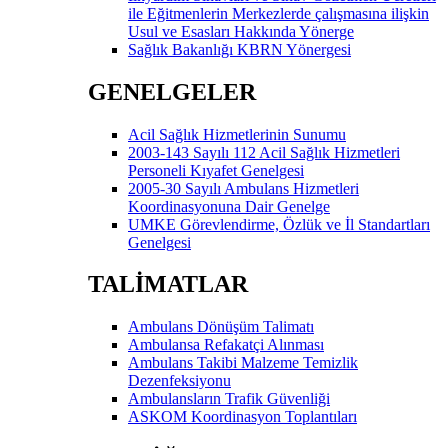
ile Eğitmenlerin Merkezlerde çalışmasına ilişkin
Usul ve Esasları Hakkında Yönerge
Sağlık Bakanlığı KBRN Yönergesi
GENELGELER
Acil Sağlık Hizmetlerinin Sunumu
2003-143 Sayılı 112 Acil Sağlık Hizmetleri
Personeli Kıyafet Genelgesi
2005-30 Sayılı Ambulans Hizmetleri
Koordinasyonuna Dair Genelge
UMKE Görevlendirme, Özlük ve İl Standartları
Genelgesi
TALİMATLAR
Ambulans Dönüşüm Talimatı
Ambulansa Refakatçi Alınması
Ambulans Takibi Malzeme Temizlik
Dezenfeksiyonu
Ambulansların Trafik Güvenliği
ASKOM Koordinasyon Toplantıları